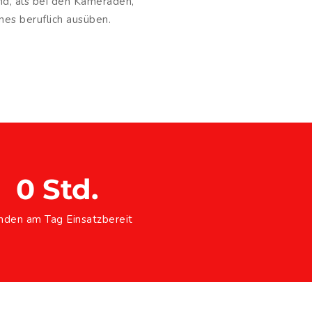
nd, als bei den Kameraden,
es beruflich ausüben.
0
 Std.
nden am Tag Einsatzbereit