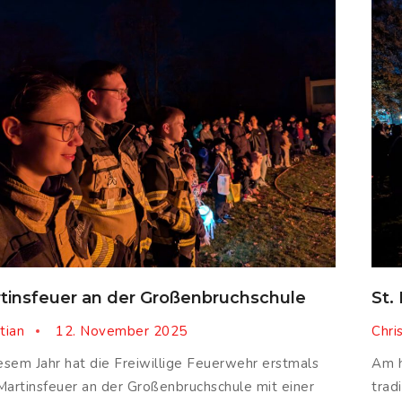
tinsfeuer an der Großenbruchschule
St.
tian
12. November 2025
Chri
iesem Jahr hat die Freiwillige Feuerwehr erstmals
Am h
Martinsfeuer an der Großenbruchschule mit einer
trad