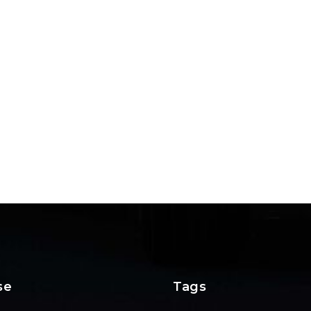
se
Tags