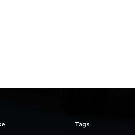
se
Tags