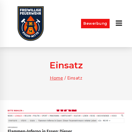
Skip
to
content
Bewerbung
Einsatz
Home
/
Einsatz