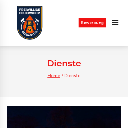
Skip
to
content
Bewerbung
Dienste
Home
/
Dienste