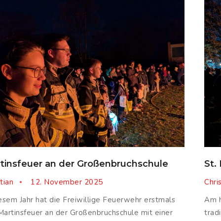
tinsfeuer an der Großenbruchschule
St.
tian
12. November 2025
Chri
iesem Jahr hat die Freiwillige Feuerwehr erstmals
Am h
Martinsfeuer an der Großenbruchschule mit einer
trad