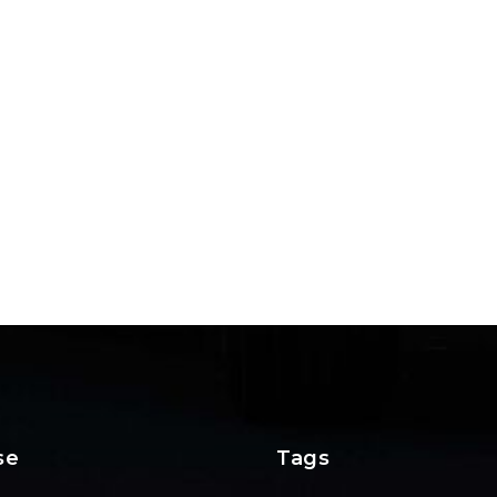
se
Tags